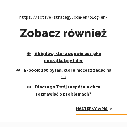
https://active-strategy.com/en/blog-en/
Zobacz również
6 błędów, które popełniasz jako
początkujący lider
E-book: 100 pytań, które możesz zadać na
1:1
Dlaczego Twój zespół nie chce
rozmawiać o problemach?
»
NASTĘPNY WPIS