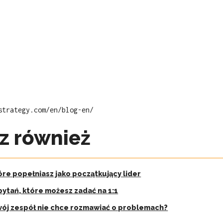
strategy.com/en/blog-en/
z również
óre popełniasz jako początkujący lider
pytań, które możesz zadać na 1:1
ój zespół nie chce rozmawiać o problemach?