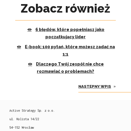
Zobacz również
6 błędów, które popełniasz jako
początkujący lider
E-book: 100 pytań, które możesz zadać na
1:1
Dlaczego Twój zespół nie chce
rozmawiać o problemach?
»
NASTĘPNY WPIS
Active Strategy Sp. z o.o.
ul. Kolista 14/22
54-152 Wrocław