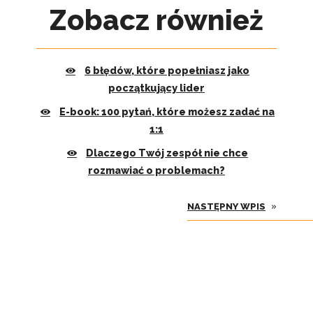
Zobacz również
6 błędów, które popełniasz jako
początkujący lider
E-book: 100 pytań, które możesz zadać na
1:1
Dlaczego Twój zespół nie chce
rozmawiać o problemach?
»
NASTĘPNY WPIS