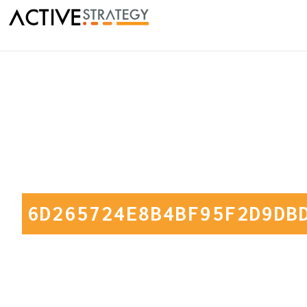
6D265724E8B4BF95F2D9DB