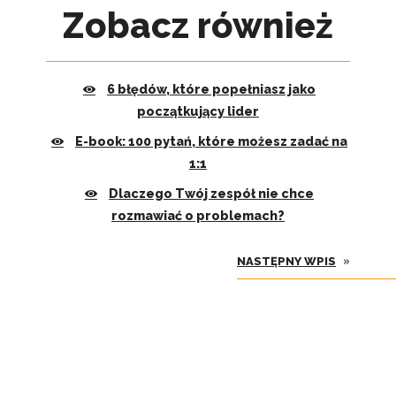
Zobacz również
6 błędów, które popełniasz jako
początkujący lider
E-book: 100 pytań, które możesz zadać na
1:1
Dlaczego Twój zespół nie chce
rozmawiać o problemach?
»
NASTĘPNY WPIS