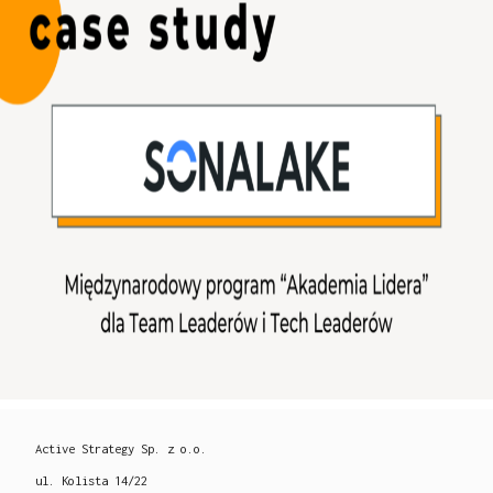
Active Strategy Sp. z o.o.
ul. Kolista 14/22