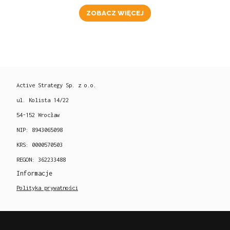
ZOBACZ WIĘCEJ
Active Strategy Sp. z o.o.
ul. Kolista 14/22
54-152 Wrocław
NIP: 8943065098
KRS: 0000570503
REGON: 362233488
Informacje
Polityka prywatności