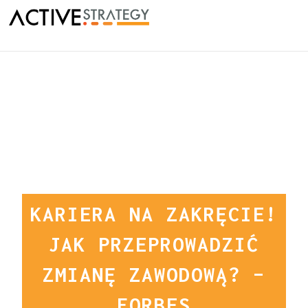
KARIERA NA ZAKRĘCIE!
JAK PRZEPROWADZIĆ
ZMIANĘ ZAWODOWĄ? –
FORBES