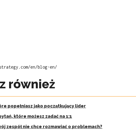
strategy.com/en/blog-en/
z również
óre popełniasz jako początkujący lider
pytań, które możesz zadać na 1:1
ój zespół nie chce rozmawiać o problemach?