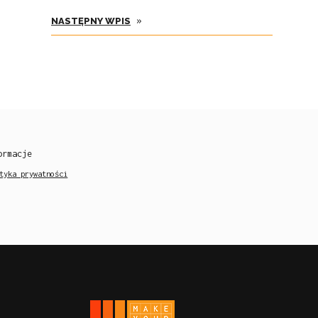
»
NASTĘPNY WPIS
ormacje
tyka prywatności