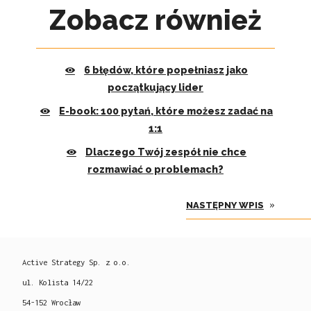
Zobacz również
6 błędów, które popełniasz jako
początkujący lider
E-book: 100 pytań, które możesz zadać na
1:1
Dlaczego Twój zespół nie chce
rozmawiać o problemach?
»
NASTĘPNY WPIS
Active Strategy Sp. z o.o.
ul. Kolista 14/22
54-152 Wrocław