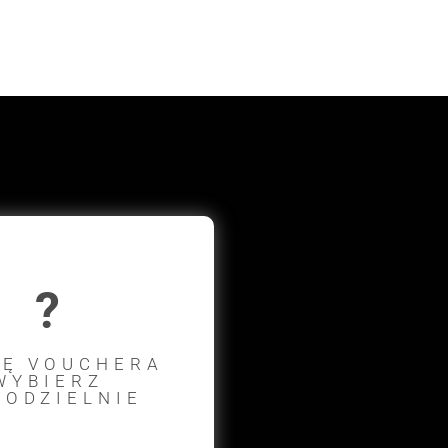
?
Ę VOUCHERA
WYBIERZ
ODZIELNIE