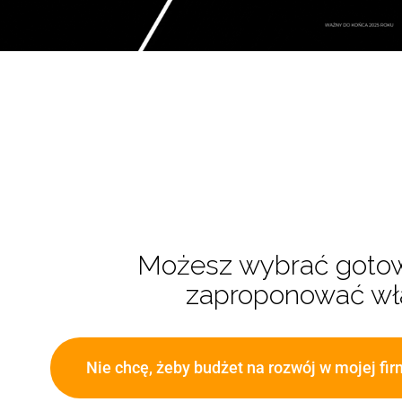
Możesz wybrać got
zaproponować wł
Nie chcę, żeby budżet na rozwój w mojej fi