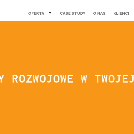
OFERTA
CASE STUDY
O NAS
KLIENCI
Y ROZWOJOWE W TWOJE