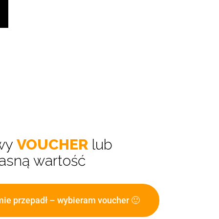
owy
VOUCHER
lub
asną wartość
rmie przepadł – wybieram voucher 🙂