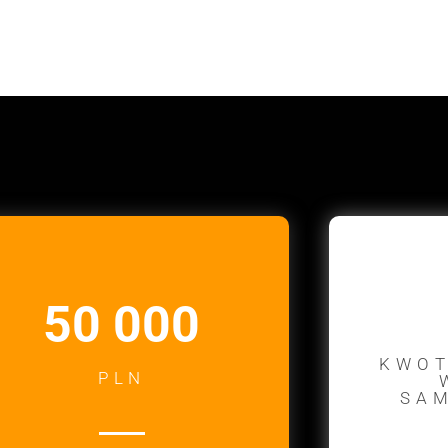
50 000
KWOT
PLN
SAM