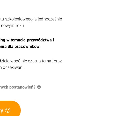
tu szkoleniowego, a jednocześnie
w nowym roku.
hing w temacie
przywództwa i
enia
dla pracowników.
zicie wspólnie czas, a temat oraz
h oczekiwań.
znych postanowień? 😉
y 🙂