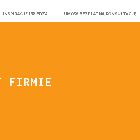
INSPIRACJE I WIEDZA
UMÓW BEZPŁATNĄ KONSULTACJĘ!
J FIRMIE